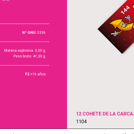
Nº ONU:
0336
Materia explosiva: 0,00 g.
Peso bruto: 41,30 g.
F2
+16 años
12 COHETE DE LA CARC
1104