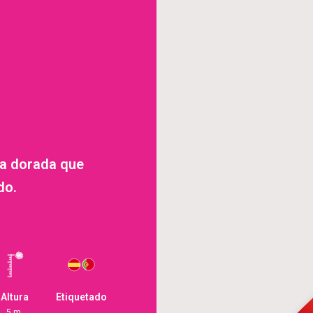
la dorada que
do.
Altura
Etiquetado
5 m.