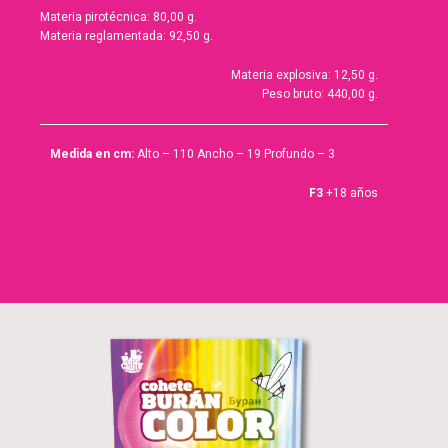
Materia pirotécnica: 80,00 g.
Materia reglamentada: 92,50 g.
Materia explosiva: 12,50 g.
Peso bruto: 440,00 g.
Medida en cm:
Alto – 110 Ancho – 19 Profundo – 3
F3
+18 años