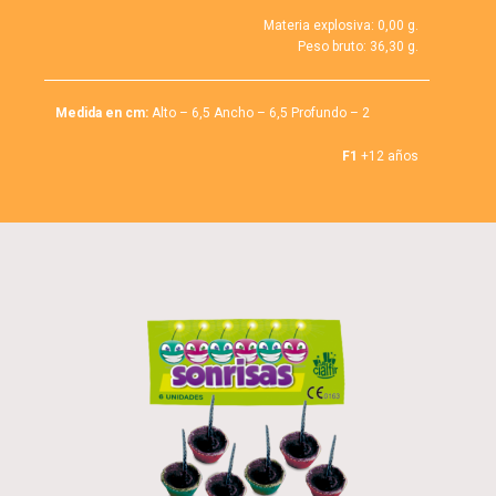
Materia explosiva: 0,00 g.
Peso bruto: 36,30 g.
Medida en cm:
Alto – 6,5 Ancho – 6,5 Profundo – 2
F1
+12 años