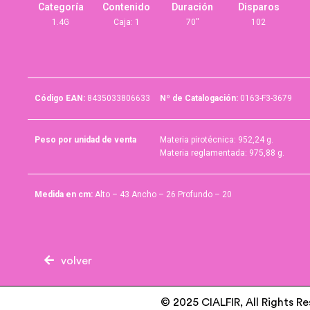
Categoría
Contenido
Duración
Disparos
1.4G
Caja: 1
70''
102
Código EAN:
8435033806633
Nº de Catalogación:
0163-F3-3679
Peso por unidad de venta
Materia pirotécnica: 952,24 g.
Materia reglamentada: 975,88 g.
Medida en cm:
Alto – 43 Ancho – 26 Profundo – 20
volver
© 2025 CIALFIR, All Rights R