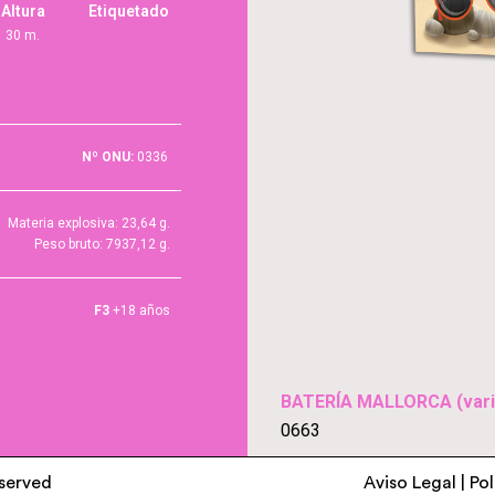
Altura
Etiquetado
30 m.
Nº ONU:
0336
Materia explosiva: 23,64 g.
Peso bruto: 7937,12 g.
F3
+18 años
BATERÍA MALLORCA (vari
0663
eserved
Aviso Legal
|
Pol