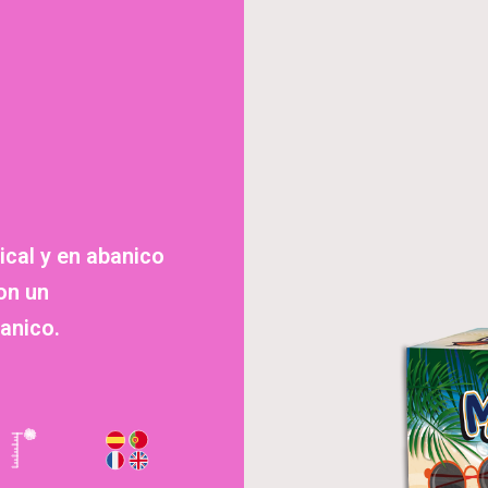
ical y en abanico
on un
anico.