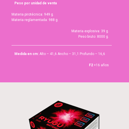
Peso por unidad de venta
Materia pirotécnica: 949 g.
Materia reglamentada: 988 g.
Materia explosiva: 39 g.
Peso bruto: 8000 g.
Medida en cm:
Alto – 41,6 Ancho – 31,1 Profundo – 16,6
F2
+16 años