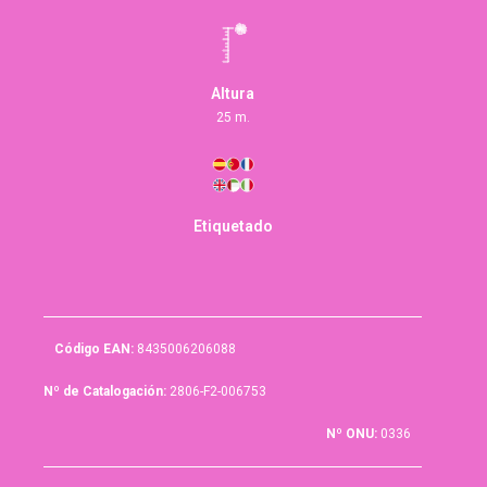
Altura
25 m.
Etiquetado
Código EAN:
8435006206088
Nº de Catalogación:
2806-F2-006753
Nº ONU:
0336