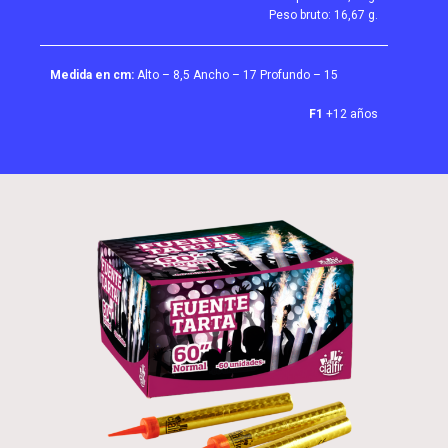
Peso bruto: 16,67 g.
Medida en cm:
Alto – 8,5 Ancho – 17 Profundo – 15
F1
+12 años