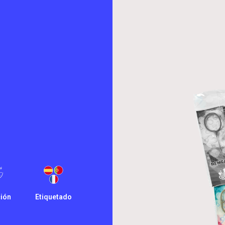
ión
Etiquetado
'