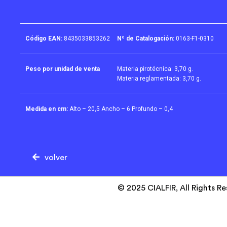
Código EAN:
8435033853262
Nº de Catalogación:
0163-F1-0310
Peso por unidad de venta
Materia pirotécnica: 3,70 g.
Materia reglamentada: 3,70 g.
Medida en cm:
Alto – 20,5 Ancho – 6 Profundo – 0,4
volver
© 2025 CIALFIR, All Rights R