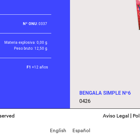
Nº ONU:
0337
Materia explosiva: 0,00 g.
Peso bruto: 12,50 g.
F1
+12 años
BENGALA SIMPLE Nº6
0426
eserved
Aviso Legal
|
Pol
English
Español