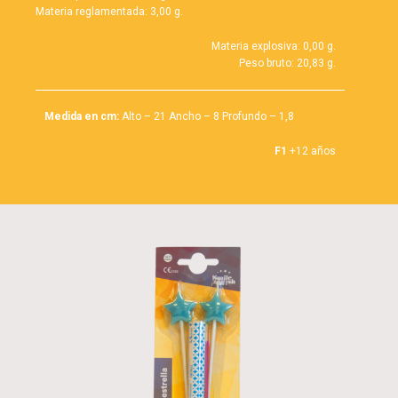
Materia reglamentada: 3,00 g.
Materia explosiva: 0,00 g.
Peso bruto: 20,83 g.
Medida en cm:
Alto – 21 Ancho – 8 Profundo – 1,8
F1
+12 años