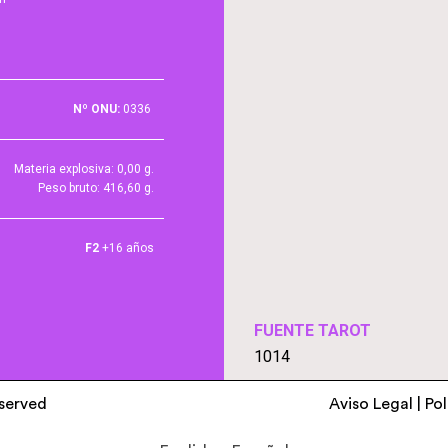
Nº ONU:
0336
Materia explosiva: 0,00 g.
Peso bruto: 416,60 g.
F2
+16 años
FUENTE TAROT
1014
eserved
Aviso Legal
|
Pol