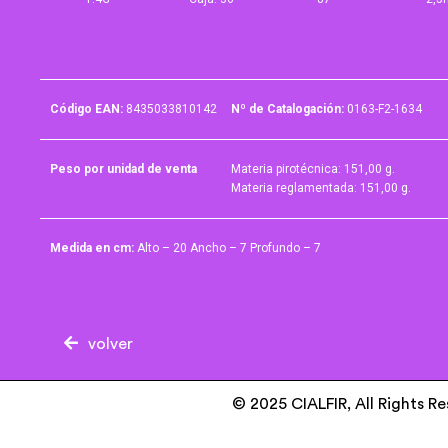
Código EAN:
8435033810142
Nº de Catalogación:
0163-F2-1634
Peso por unidad de venta
Materia pirotécnica: 151,00 g.
Materia reglamentada: 151,00 g.
Medida en cm:
Alto – 20 Ancho – 7 Profundo – 7
volver
© 2025 CIALFIR, All Rights R