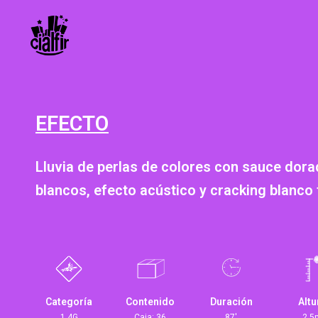
EFECTO
Lluvia de perlas de colores con sauce dor
blancos, efecto acústico y cracking blanco f
Categoría
Contenido
Duración
Altu
1.4G
Caja: 36
87'
2,5