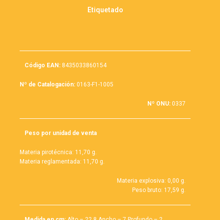
Etiquetado
Código EAN:
8435033860154
Nº de Catalogación:
0163-F1-1005
Nº ONU:
0337
Peso por unidad de venta
Materia pirotécnica: 11,70 g.
Materia reglamentada: 11,70 g.
Materia explosiva: 0,00 g.
Peso bruto: 17,59 g.
Medida en cm:
Alto – 22,8 Ancho – 7 Profundo – 2