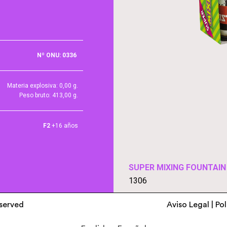
Nº ONU: 0336
Materia explosiva: 0,00 g.
Peso bruto: 413,00 g.
F2
+16 años
SUPER MIXING FOUNTAIN (
1306
eserved
Aviso Legal
|
Pol