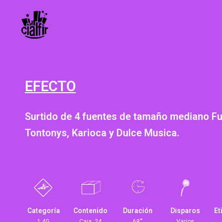
EFECTO
Surtido de 4 fuentes de tamaño mediano Fu
Tontonys, Karioca y Dulce Musica.
Categoría
Contenido
Duración
Disparos
Et
1.4G
Caja: 24
69”'
Varios