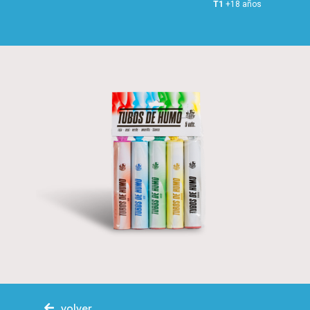
T1
+18 años
volver