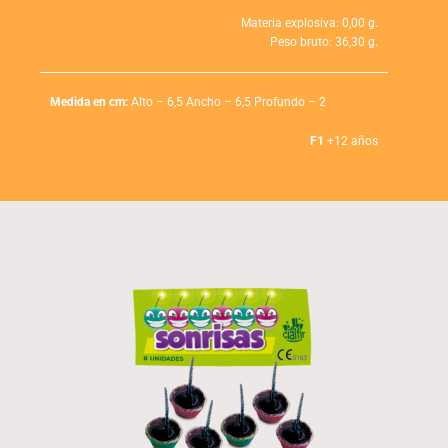
Materia explosiva: 0,00 g.
Peso bruto: 36,30 g.
Medida en cm:
Alto – 6,5 Ancho – 6,5 Profundo – 2
F1
+12 años