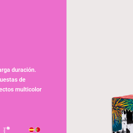
arga duración.
uestas de
ectos multicolor