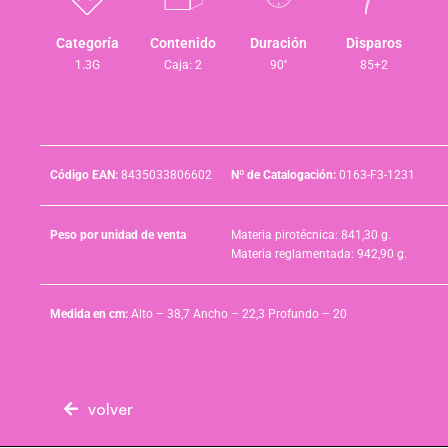
Categoría
Contenido
Duración
Disparos
1.3G
Caja: 2
90''
85+2
Código EAN:
8435033806602
Nº de Catalogación:
0163-F3-1231
Peso por unidad de venta
Materia pirotécnica: 841,30 g.
Materia reglamentada: 942,90 g.
Medida en cm:
Alto – 38,7 Ancho – 22,3 Profundo – 20
volver