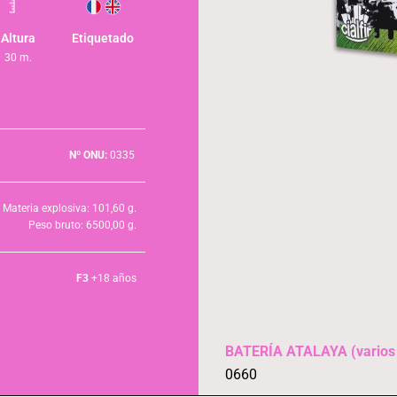
Altura
Etiquetado
30 m.
Nº ONU:
0335
Materia explosiva: 101,60 g.
Peso bruto: 6500,00 g.
F3
+18 años
BATERÍA ATALAYA (varios
0660