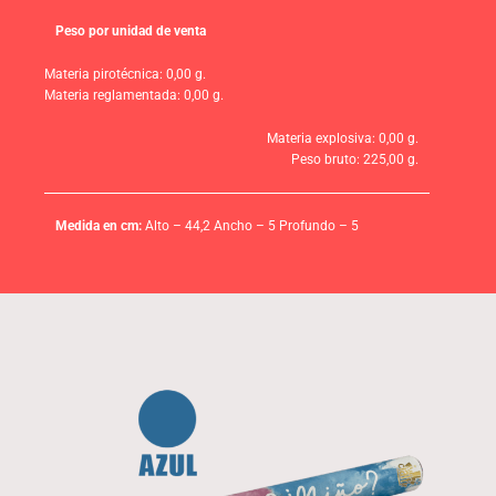
Peso por unidad de venta
Materia pirotécnica: 0,00 g.
Materia reglamentada: 0,00 g.
Materia explosiva: 0,00 g.
Peso bruto: 225,00 g.
Medida en cm:
Alto – 44,2 Ancho – 5 Profundo – 5